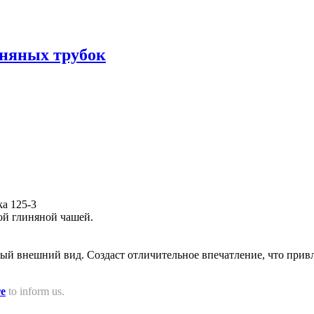
няных трубок
ой глиняной чашей.
ый внешний вид. Создаст отличительное впечатление, что прив
re
to inform us.