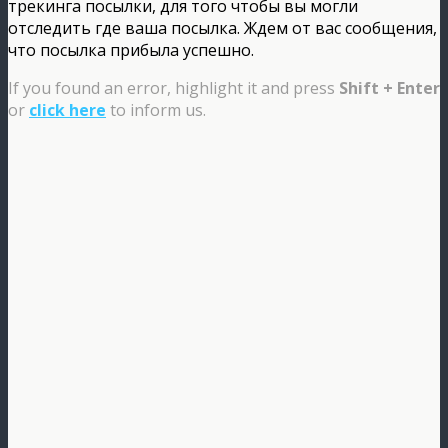
трекинга посылки, для того чтобы вы могли
отследить где ваша посылка. Ждем от вас сообщения,
что посылка прибыла успешно.
If you found an error, highlight it and press
Shift + Enter
or
click here
to inform us.