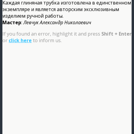
Каждая глиняная трубка изготовлена в единственном
экземпляре и является авторским эксклюзивным
изделием ручной работы.
Мастер
:
Левчук Александр Николаевич
If you found an error, highlight it and press
Shift + Enter
or
click here
to inform us.