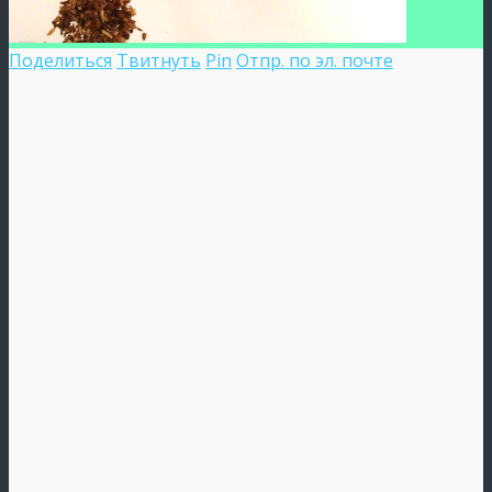
Поделиться
Твитнуть
Pin
Отпр. по эл. почте