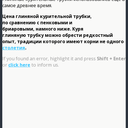
самое древнее время.
Цена глиняной курительной трубки,
по сравнению с пенковыми и
бриаровыми, намного ниже. Куря
глиняную трубку можно обрести редкостный
опыт, традиции которого имеют корни не одного
столетия
.
If you found an error, highlight it and press
Shift + Enter
or
click here
to inform us.