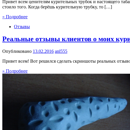
Привет всем ценителям курительных трубок и настоящего таба
стоило того. Когда берёшь курительную трубку, то […]
» Подробнее
Отзывы
Реальные отзывы клиентов о моих кур
Опубликовано
13.02.2016
anl555
Привет всем! Вот решился сделать скриншоты реальных отзыво
» Подробнее