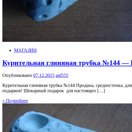
МАГАЗИН
Курительная глиняная трубка №144 — 
Опубликовано
07.12.2015
anl555
Курительная глиняная трубка №144 Продана, среднестенка, дли
подарков! Шикарный подарок для настоящих […]
» Подробнее