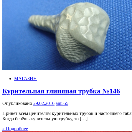
МАГАЗИН
Курительная глиняная трубка №146
Опубликовано
29.02.2016
anl555
Привет всем ценителям курительных трубок и настоящего табак
Когда берёшь курительную трубку, то […]
» Подробнее