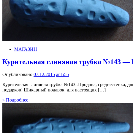
МАГАЗИН
Курительная глиняная трубка №143 — 
Опубликовано
07.12.2015
anl555
Курительная глиняная трубка №143 -Продана, среднестенка, дл
подарков! Шикарный подарок для настоящих […]
» Подробнее